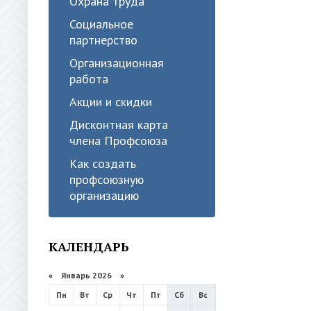
Охрана труда
Социальное
партнерство
Организационная
работа
Акции и скидки
Дисконтная карта
члена Профсоюза
Как создать
профсоюзную
организацию
КАЛЕНДАРЬ
«
Январь 2026
»
Пн
Вт
Ср
Чт
Пт
Сб
Вс