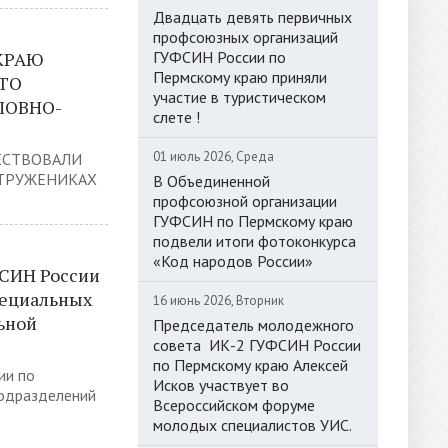
Двадцать девять первичных
профсоюзных организаций
КРАЮ
ГУФСИН России по
Пермскому краю приняли
КТО
участие в туристическом
ЛОВНО-
слете !
01 июль 2026, Среда
ЕСТВОВАЛИ
 ТРУЖЕНИКАХ
В Объединенной
профсоюзной организации
ГУФСИН по Пермскому краю
подвели итоги фотоконкурса
«Код народов России»
СИН России
пециальных
16 июнь 2026, Вторник
ьной
Председатель молодежного
совета ИК-2 ГУФСИН России
по Пермскому краю Алексей
ии по
Исков участвует во
подразделений
Всероссийском форуме
молодых специалистов УИС.