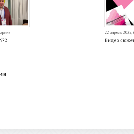
торник
22 апрель 2025,
 №2
Видео сюже
ИВ