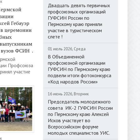
ик
Двадцать девять первичных
Пермской
профсоюзных организаций
зации
ГУФСИН России по
сей Гебауэр
Пермскому краю приняли
 в церемонии
участие в туристическом
слете !
ебных
 выпускникам
01 июль 2026, Среда
вузов ФСИН .
В Объединенной
рмской
профсоюзной организации
ации Профсоюза
ГУФСИН по Пермскому краю
принял участие
подвели итоги фотоконкурса
«Код народов России»
16 июнь 2026, Вторник
Председатель молодежного
совета ИК-2 ГУФСИН России
по Пермскому краю Алексей
Исков участвует во
Всероссийском форуме
молодых специалистов УИС.
к