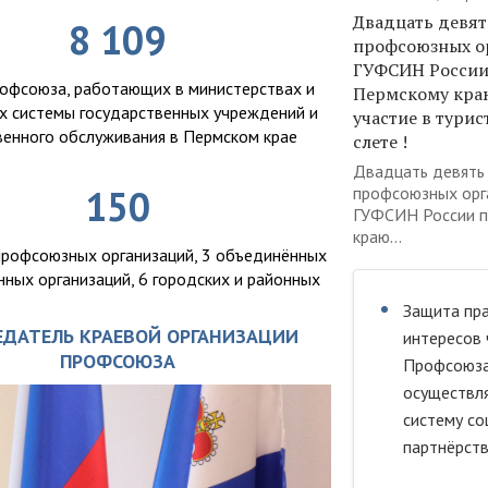
Двадцать девят
8 109
профсоюзных о
ГУФСИН России
офсоюза, работающих в министерствах и
Пермскому кра
х системы государственных учреждений и
участие в тури
енного обслуживания в Пермском крае
слете !
Двадцать девять
150
профсоюзных орг
ГУФСИН России п
краю...
профсоюзных организаций, 3 объединённых
ных организаций, 6 городских и районных
Защита пра
ЕДАТЕЛЬ КРАЕВОЙ ОРГАНИЗАЦИИ
интересов 
ПРОФСОЮЗА
Профсоюз
осуществля
систему со
партнёрств