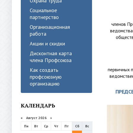
Охрана труда
Социальное
партнерство
членов Пр
Организационная
ведомства
работа
обществ
Акции и скидки
Дисконтная карта
члена Профсоюза
первичных 
Как создать
ведомствен
профсоюзную
организацию
ПРЕДС
КАЛЕНДАРЬ
«
Август 2026 »
Пн
Вт
Ср
Чт
Пт
Сб
Вс