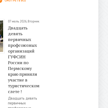
СМОТРЕТЬ ВСЕ
07 июль 2026, Вторник
Двадцать
девять
первичных
профсоюзных
организаций
ГУФСИН
России по
Пермскому
краю приняли
участие в
туристическом
слете !
Двадцать девять
первичных
профсоюзных