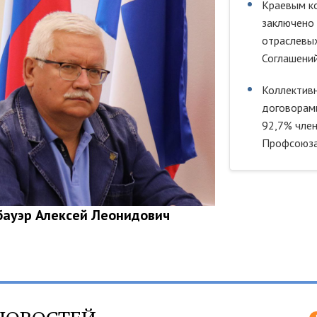
Краевым к
заключено
отраслевы
Соглашений
Коллектив
договорам
92,7% чле
Профсоюза
бауэр Алексей Леонидович