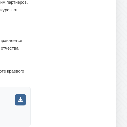
им партнеров,
нкурсы от
правляется
 отчества
оте краевого