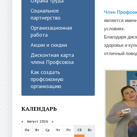
Охрана труда
Социальное
Член Профсо
партнерство
является именн
Организационная
условиях.
работа
Благодаря диск
Акции и скидки
здоровье и куп
отличный повод
Дисконтная карта
члена Профсоюза
Как создать
профсоюзную
организацию
КАЛЕНДАРЬ
«
Август 2026 »
Пн
Вт
Ср
Чт
Пт
Сб
Вс