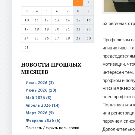
1
2
3
4
5
6
7
8
9
10
11
12
13
14
15
16
53 регионах ст
17
18
19
20
21
22
23
24
25
26
27
28
29
30
Профсоюзам ва
31
инициативы, та
председателям
НОВОСТИ ПРОШЛЫХ
мотивации, что
МЕСЯЦЕВ
интересен тем,
профком и пол
Июль 2026 (3)
ЧТО ВАЖНО 
Июнь 2026 (10)
член профсоюза
Май 2026 (8)
Пользоваться к
Апрель 2026 (14)
Март 2026 (9)
или регистраци
Февраль 2026 (6)
перечнем списк
Показать / скрыть весь архив
Дополнительно 