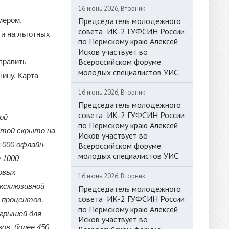
16 июнь 2026, Вторник
мером,
Председатель молодежного
совета ИК-2 ГУФСИН России
ги на льготных
по Пермскому краю Алексей
Исков участвует во
Всероссийском форуме
править
молодых специалистов УИС.
шину. Карта
16 июнь 2026, Вторник
Председатель молодежного
совета ИК-2 ГУФСИН России
ой
по Пермскому краю Алексей
ртой скрыто на
Исков участвует во
0 000 офлайн-
Всероссийском форуме
молодых специалистов УИС.
 1000
овых
16 июнь 2026, Вторник
ксклюзивной
Председатель молодежного
совета ИК-2 ГУФСИН России
0 процентов,
по Пермскому краю Алексей
ыгрышей для
Исков участвует во
ов, более 450