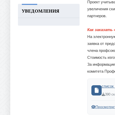
Проект учитыва
увеличения ски
УВЕДОМЛЕНИЯ
партнеров.
Как заказать
На электронну
заявка от пред
члена профсою
Стоимость изго
За информацией
комитета Про
список 
390 с
Просмотре