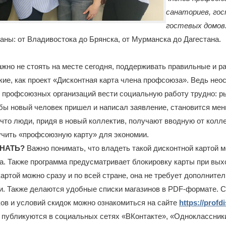
санаториев, гос
гостевых домов
раны: от Владивостока до Брянска, от Мурманска до Дагестана.
жно не стоять на месте сегодня, поддерживать правильные и 
кие, как проект «Дисконтная карта члена профсоюза». Ведь не
 профсоюзных организаций вести социальную работу трудно: р
бы новый человек пришел и написал заявление, становится мен
 что люди, придя в новый коллектив, получают вводную от коллег
учить «профсоюзную карту» для экономии.
ЗНАТЬ?
Важно понимать, что владеть такой дисконтной картой 
. Также программа предусматривает блокировку карты при выхо
артой можно сразу и по всей стране, она не требует дополните
и. Также делаются удобные списки магазинов в PDF-формате. 
ов и условий скидок можно ознакомиться на сайте
https://prof
публикуются в социальных сетях «ВКонтакте», «Одноклассники