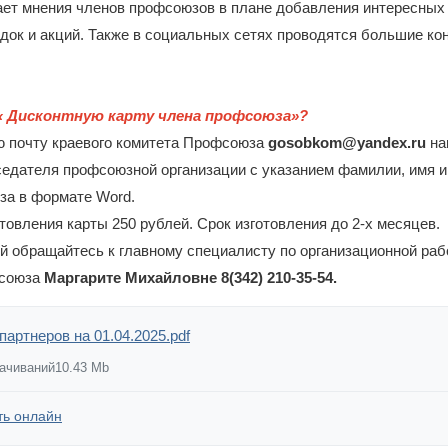
ет мнения членов профсоюзов в плане добавления интересных 
док и акций. Также в социальных сетях проводятся большие ко
 « Дисконтную карту члена профсоюза»?
ю почту краевого комитета Профсоюза
gosobkom@yandeх.ru
на
седателя профсоюзной организации с указанием фамилии, имя и
за в формате Word.
товления карты 250 рублей. Срок изготовления до 2-х месяцев.
 обращайтесь к главному специалисту по организационной раб
фсоюза
Маргарите Михайловне 8(342) 210-35-54.
партнеров на 01.04.2025.pdf
качиваний
10.43 Mb
ть онлайн