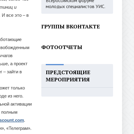
Всероссийском форуме
молодых специалистов УИС.
тиниц и
.
И все это – в
ГРУППЫ ВКОНТАКТЕ
работающие
ФОТООТЧЕТЫ
освобожденным
ычагов
ьше, а проект
ПРЕДСТОЯЩИЕ
 – зайти в
МЕРОПРИЯТИЯ
может только
де из него.
льной активации
С полным
discount.com
.
», «Телеграм».