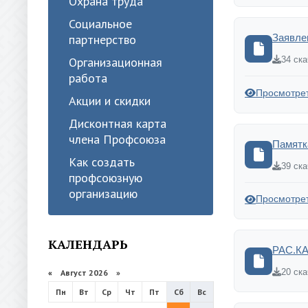
Охрана труда
Социальное
партнерство
Заявле
Организационная
34 ск
работа
Просмотре
Акции и скидки
Дисконтная карта
члена Профсоюза
Памятк
Как создать
39 ск
профсоюзную
организацию
Просмотре
КАЛЕНДАРЬ
РАС.КА
20 ск
«
Август 2026 »
Пн
Вт
Ср
Чт
Пт
Сб
Вс