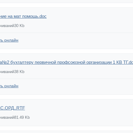
ние на мат помощь.doc
ачиваний
30 Kb
ть онлайн
а№2 бухгалтеру первичной профсоюзной организации 1 КВ ТГ.d
ачиваний
38 Kb
ть онлайн
С.ОРД..RTF
ачиваний
81.49 Kb