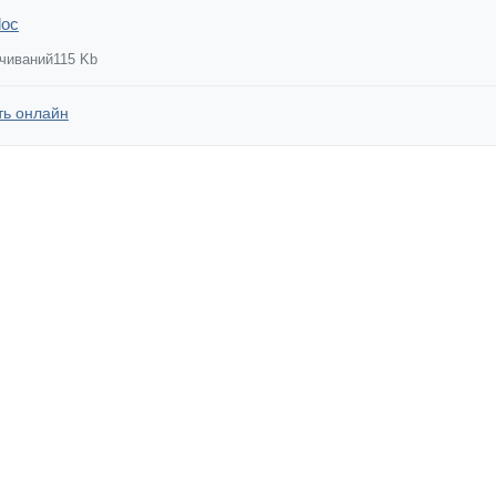
doc
ачиваний
115 Kb
ть онлайн