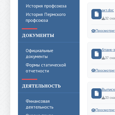
История профсоюза
акт.doc
История Пермского
32 ск
профсоюза
Просмотре
ДОКУМЕНТЫ
Официальные
бланк-
документы
37 ск
Формы статической
отчетности
Просмотре
ДЕЯТЕЛЬНОСТЬ
Выписк
33 ск
Финансовая
деятельность
Просмотре