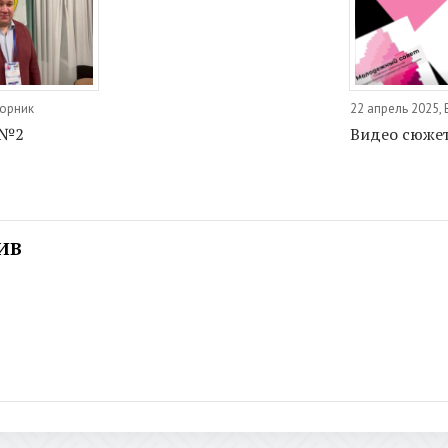
торник
22 апрель 2025,
 №2
Видео сюже
ИВ