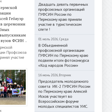
ик
Двадцать девять первичных
Пермской
профсоюзных организаций
зации
ГУФСИН России по
сей Гебауэр
Пермскому краю приняли
 в церемонии
участие в туристическом
слете !
ебных
 выпускникам
01 июль 2026, Среда
вузов ФСИН .
В Объединенной
рмской
профсоюзной организации
ации Профсоюза
ГУФСИН по Пермскому краю
принял участие
подвели итоги фотоконкурса
«Код народов России»
16 июнь 2026, Вторник
Председатель молодежного
совета ИК-2 ГУФСИН России
по Пермскому краю Алексей
Исков участвует во
Всероссийском форуме
молодых специалистов УИС.
к