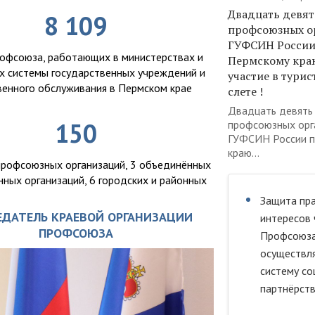
Двадцать девят
8 109
профсоюзных о
ГУФСИН России
офсоюза, работающих в министерствах и
Пермскому кра
х системы государственных учреждений и
участие в тури
енного обслуживания в Пермском крае
слете !
Двадцать девять
150
профсоюзных орг
ГУФСИН России п
краю...
профсоюзных организаций, 3 объединённых
ных организаций, 6 городских и районных
Защита пра
ЕДАТЕЛЬ КРАЕВОЙ ОРГАНИЗАЦИИ
интересов 
ПРОФСОЮЗА
Профсоюз
осуществля
систему со
партнёрств