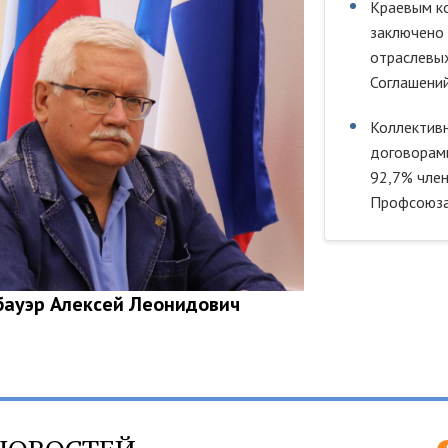
Краевым к
заключено
отраслевы
Соглашений
Коллектив
договорам
92,7% чле
Профсоюза
бауэр Алексей Леонидович