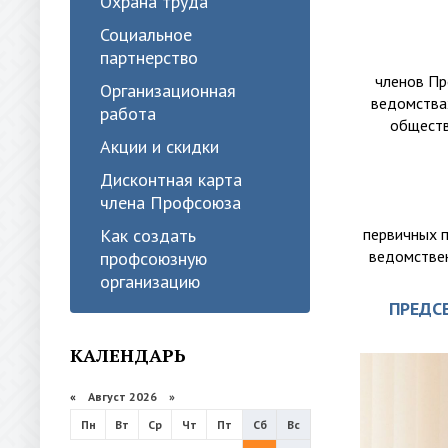
Охрана труда
Социальное
партнерство
членов Пр
Организационная
ведомства
работа
обществ
Акции и скидки
Дисконтная карта
члена Профсоюза
первичных 
Как создать
ведомствен
профсоюзную
организацию
ПРЕДС
КАЛЕНДАРЬ
«
Август 2026 »
Пн
Вт
Ср
Чт
Пт
Сб
Вс