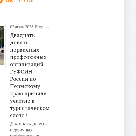
СМОТРЕТЬ ВСЕ
07 июль 2026, Вторник
Двадцать
девять
первичных
профсоюзных
организаций
ГУФСИН
России по
Пермскому
краю приняли
участие в
туристическом
слете !
Двадцать девять
первичных
профсоюзных